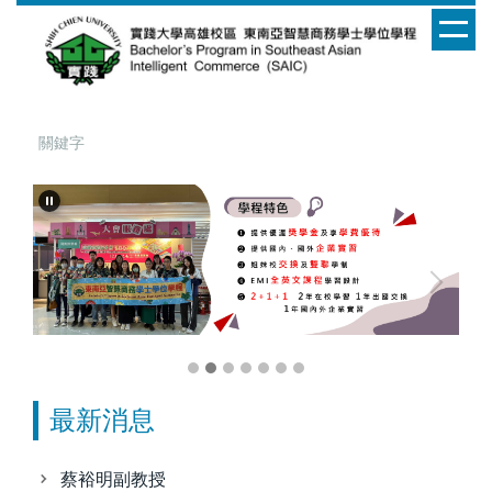
跳
到
主
要
內
容
區
最新消息
蔡裕明副教授