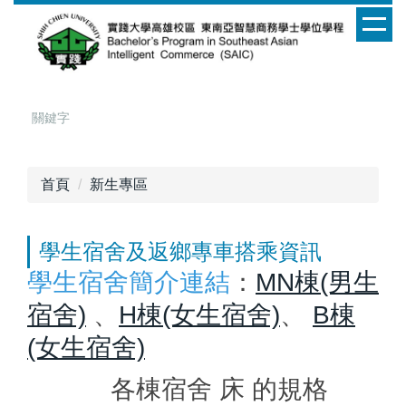
跳
到
主
要
內
容
區
首頁
新生專區
學生宿舍及返鄉專車搭乘資訊
學生宿舍簡介連結
：
MN棟(男生
宿舍)
、
H棟(女生宿舍)
、
B棟
(女生宿舍)
各棟宿舍 床 的規格