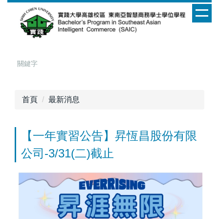
跳
到
主
要
內
容
區
首頁
最新消息
【一年實習公告】昇恆昌股份有限
公司-3/31(二)截止