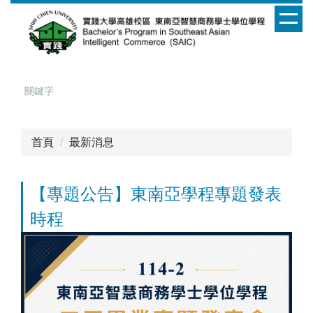
跳
到
主
要
內
容
區
首頁
最新消息
【專題公告】東南亞學程專題發表
時程