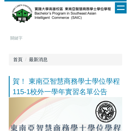
跳
到
主
要
內
容
區
首頁
最新消息
賀！ 東南亞智慧商務學士學位學程
115-1校外一學年實習名單公告