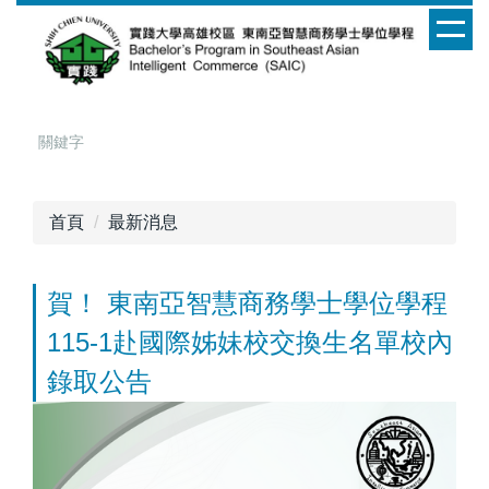
跳
到
主
要
內
容
區
首頁
最新消息
賀！ 東南亞智慧商務學士學位學程
115-1赴國際姊妹校交換生名單校內
錄取公告